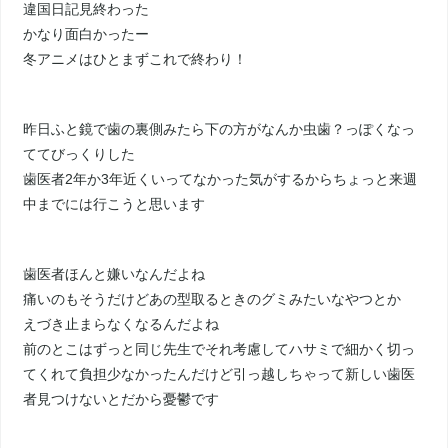
違国日記見終わった
かなり面白かったー
冬アニメはひとまずこれで終わり！
昨日ふと鏡で歯の裏側みたら下の方がなんか虫歯？っぽくなっ
ててびっくりした
歯医者2年か3年近くいってなかった気がするからちょっと来週
中までには行こうと思います
歯医者ほんと嫌いなんだよね
痛いのもそうだけどあの型取るときのグミみたいなやつとか
えづき止まらなくなるんだよね
前のとこはずっと同じ先生でそれ考慮してハサミで細かく切っ
てくれて負担少なかったんだけど引っ越しちゃって新しい歯医
者見つけないとだから憂鬱です